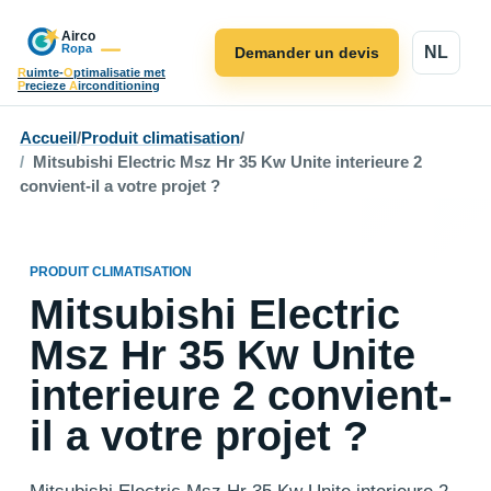
NL
Demander un devis
R
uimte-
O
ptimalisatie met
P
recieze
A
irconditioning
Accueil
/
Produit climatisation
/
Mitsubishi Electric Msz Hr 35 Kw Unite interieure 2
convient-il a votre projet ?
PRODUIT CLIMATISATION
Mitsubishi Electric
Msz Hr 35 Kw Unite
interieure 2 convient-
il a votre projet ?