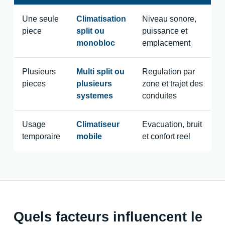
Une seule
Climatisation
Niveau sonore,
piece
split ou
puissance et
monobloc
emplacement
Plusieurs
Multi split ou
Regulation par
pieces
plusieurs
zone et trajet des
systemes
conduites
Usage
Climatiseur
Evacuation, bruit
temporaire
mobile
et confort reel
Quels facteurs influencent le