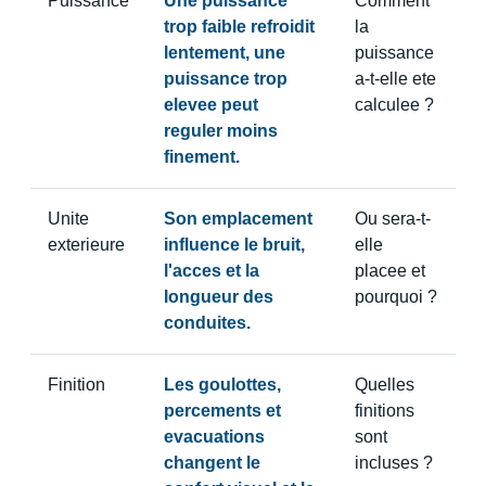
Puissance
Une puissance
Comment
trop faible refroidit
la
lentement, une
puissance
puissance trop
a-t-elle ete
elevee peut
calculee ?
reguler moins
finement.
Unite
Son emplacement
Ou sera-t-
exterieure
influence le bruit,
elle
l'acces et la
placee et
longueur des
pourquoi ?
conduites.
Finition
Les goulottes,
Quelles
percements et
finitions
evacuations
sont
changent le
incluses ?