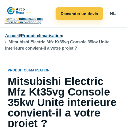
NL
Demander un devis
R
uimte-
O
ptimalisatie met
P
recieze
A
irconditioning
Accueil
/
Produit climatisation
/
Mitsubishi Electric Mfz Kt35vg Console 35kw Unite
interieure convient-il a votre projet ?
PRODUIT CLIMATISATION
Mitsubishi Electric
Mfz Kt35vg Console
35kw Unite interieure
convient-il a votre
projet ?