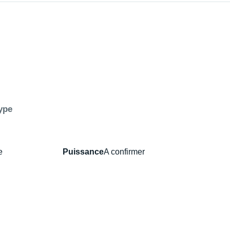
ype
e
Puissance
A confirmer