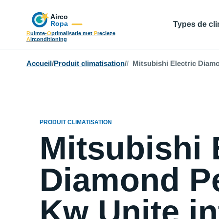
Types de cli
R
uimte-
O
ptimalisatie met
P
recieze
A
irconditioning
Accueil
/
Produit climatisation
/
Mitsubishi Electric Diamo
PRODUIT CLIMATISATION
Mitsubishi 
Diamond Pe
Kw Unite in