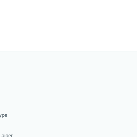
ype
 aider