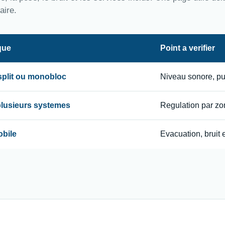
aire.
que
Point a verifier
 split ou monobloc
Niveau sonore, p
 plusieurs systemes
Regulation par zon
obile
Evacuation, bruit e