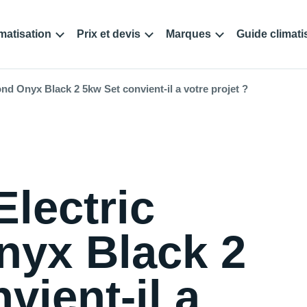
matisation
Prix et devis
Marques
Guide climati
nd Onyx Black 2 5kw Set convient-il a votre projet ?
Electric
yx Black 2
vient-il a