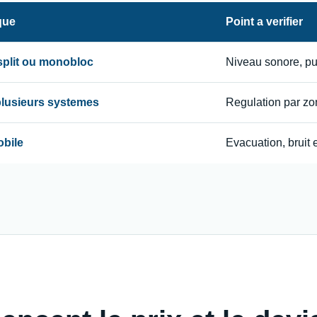
que
Point a verifier
 split ou monobloc
Niveau sonore, p
 plusieurs systemes
Regulation par zon
obile
Evacuation, bruit e