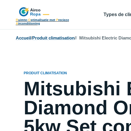
Types de cli
R
uimte-
O
ptimalisatie met
P
recieze
A
irconditioning
Accueil
/
Produit climatisation
/
Mitsubishi Electric Diamo
PRODUIT CLIMATISATION
Mitsubishi 
Diamond On
5kw Set con