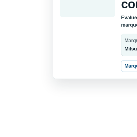
co
Evalue
marque
Marq
Mitsu
Marq