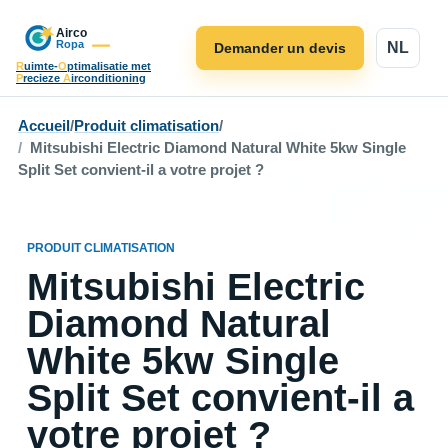
NL
Demander un devis
R
uimte-
O
ptimalisatie met
P
recieze
A
irconditioning
Accueil
/
Produit climatisation
/
Mitsubishi Electric Diamond Natural White 5kw Single
Split Set convient-il a votre projet ?
PRODUIT CLIMATISATION
Mitsubishi Electric
Diamond Natural
White 5kw Single
Split Set convient-il a
votre projet ?