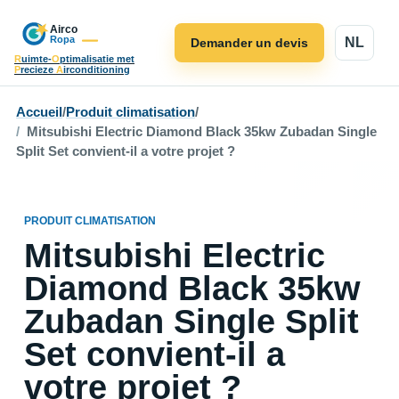
NL
Demander un devis
R
uimte-
O
ptimalisatie met
P
recieze
A
irconditioning
Accueil
/
Produit climatisation
/
Mitsubishi Electric Diamond Black 35kw Zubadan Single
Split Set convient-il a votre projet ?
PRODUIT CLIMATISATION
Mitsubishi Electric
Diamond Black 35kw
Zubadan Single Split
Set convient-il a
votre projet ?