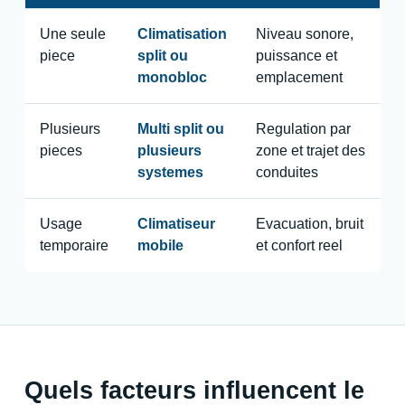
Une seule
Climatisation
Niveau sonore,
piece
split ou
puissance et
monobloc
emplacement
Plusieurs
Multi split ou
Regulation par
pieces
plusieurs
zone et trajet des
systemes
conduites
Usage
Climatiseur
Evacuation, bruit
temporaire
mobile
et confort reel
Quels facteurs influencent le