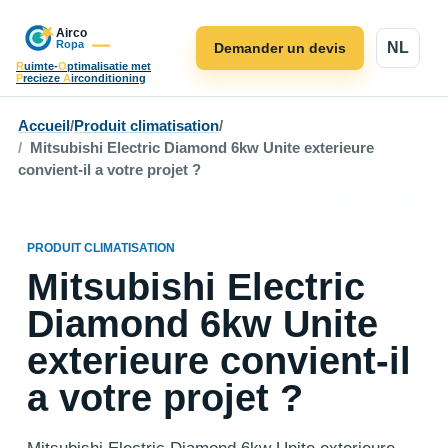
NL
Demander un devis
R
uimte-
O
ptimalisatie met
P
recieze
A
irconditioning
Accueil
/
Produit climatisation
/
Mitsubishi Electric Diamond 6kw Unite exterieure
convient-il a votre projet ?
PRODUIT CLIMATISATION
Mitsubishi Electric
Diamond 6kw Unite
exterieure convient-il
a votre projet ?