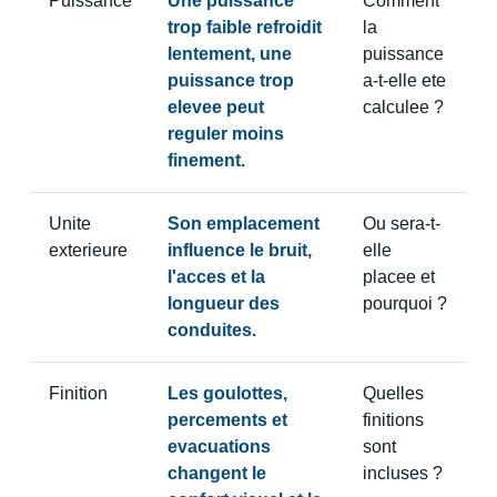
Puissance
Une puissance
Comment
trop faible refroidit
la
lentement, une
puissance
puissance trop
a-t-elle ete
elevee peut
calculee ?
reguler moins
finement.
Unite
Son emplacement
Ou sera-t-
exterieure
influence le bruit,
elle
l'acces et la
placee et
longueur des
pourquoi ?
conduites.
Finition
Les goulottes,
Quelles
percements et
finitions
evacuations
sont
changent le
incluses ?