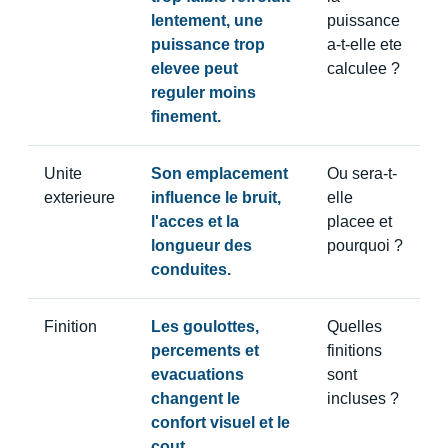
lentement, une
puissance
puissance trop
a-t-elle ete
elevee peut
calculee ?
reguler moins
finement.
Unite
Son emplacement
Ou sera-t-
exterieure
influence le bruit,
elle
l'acces et la
placee et
longueur des
pourquoi ?
conduites.
Finition
Les goulottes,
Quelles
percements et
finitions
evacuations
sont
changent le
incluses ?
confort visuel et le
cout.