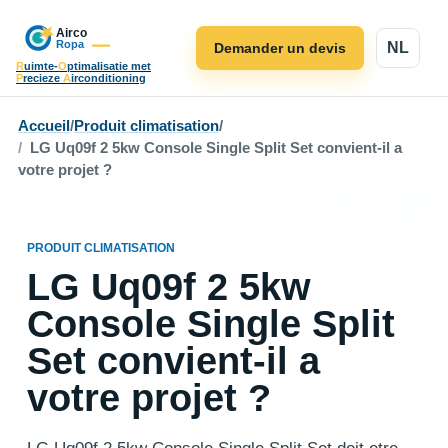
NL
Demander un devis
R
uimte-
O
ptimalisatie met
P
recieze
A
irconditioning
Accueil
/
Produit climatisation
/
LG Uq09f 2 5kw Console Single Split Set convient-il a
votre projet ?
PRODUIT CLIMATISATION
LG Uq09f 2 5kw
Console Single Split
Set convient-il a
votre projet ?