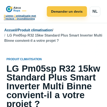
NL
Demander un devis
R
uimte-
O
ptimalisatie met
P
recieze
A
irconditioning
Accueil
/
Produit climatisation
/
LG Pm05sp R32 15kw Standard Plus Smart Inverter Multi
Binne convient-il a votre projet ?
PRODUIT CLIMATISATION
LG Pm05sp R32 15kw
Standard Plus Smart
Inverter Multi Binne
convient-il a votre
projet ?