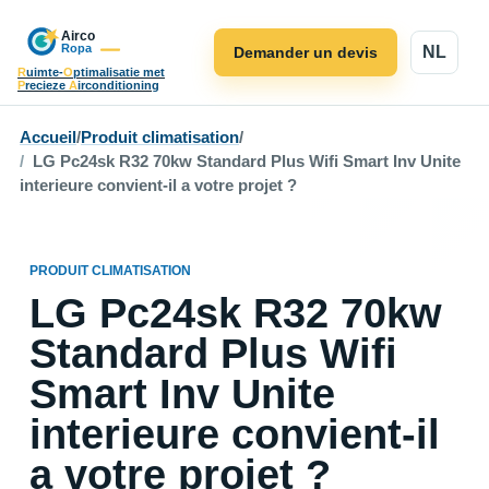
NL
Demander un devis
R
uimte-
O
ptimalisatie met
P
recieze
A
irconditioning
Accueil
/
Produit climatisation
/
LG Pc24sk R32 70kw Standard Plus Wifi Smart Inv Unite
interieure convient-il a votre projet ?
PRODUIT CLIMATISATION
LG Pc24sk R32 70kw
Standard Plus Wifi
Smart Inv Unite
interieure convient-il
a votre projet ?