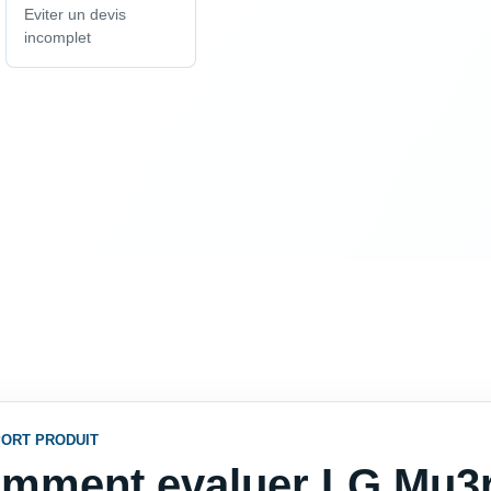
Eviter un devis
incomplet
ORT PRODUIT
mment evaluer LG Mu3