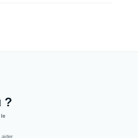
u ?
 le
 aider