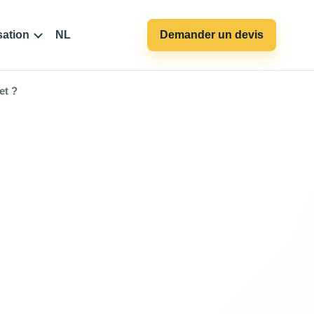
sation
NL
Demander un devis
et ?