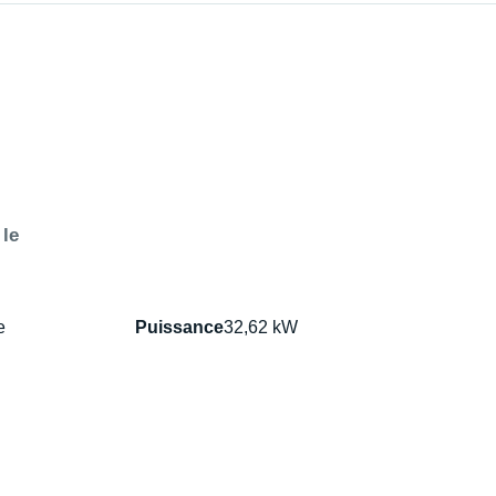
 le
e
Puissance
32,62 kW