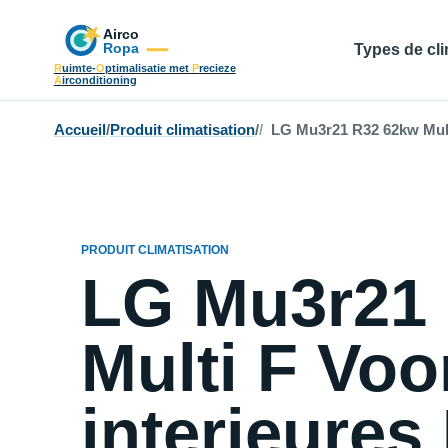
Types de cli
R
uimte-
O
ptimalisatie met
P
recieze
A
irconditioning
Accueil
/
Produit climatisation
/
LG Mu3r21 R32 62kw Multi 
PRODUIT CLIMATISATION
LG Mu3r21
Multi F Voo
interieures