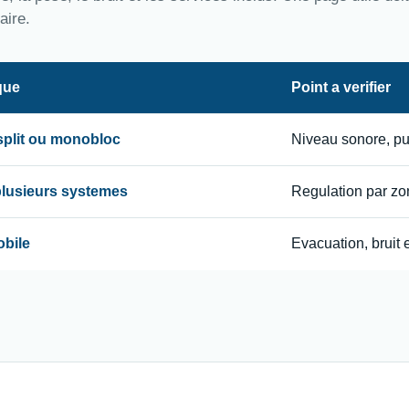
aire.
que
Point a verifier
 split ou monobloc
Niveau sonore, p
 plusieurs systemes
Regulation par zon
obile
Evacuation, bruit e