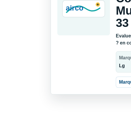
Mu
33
Evalue
? en c
Marq
Lg
Marq