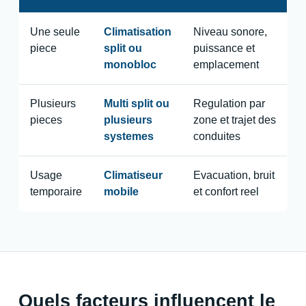
Une seule
Climatisation
Niveau sonore,
piece
split ou
puissance et
monobloc
emplacement
Plusieurs
Multi split ou
Regulation par
pieces
plusieurs
zone et trajet des
systemes
conduites
Usage
Climatiseur
Evacuation, bruit
temporaire
mobile
et confort reel
Quels facteurs influencent le