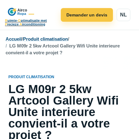
NL
Demander un devis
R
uimte-
O
ptimalisatie met
P
recieze
A
irconditioning
Accueil
/
Produit climatisation
/
LG M09r 2 5kw Artcool Gallery Wifi Unite interieure
convient-il a votre projet ?
PRODUIT CLIMATISATION
LG M09r 2 5kw
Artcool Gallery Wifi
Unite interieure
convient-il a votre
projet ?