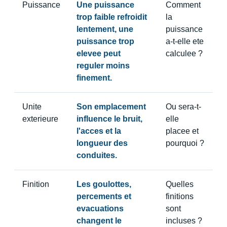
Puissance
Une puissance
Comment
trop faible refroidit
la
lentement, une
puissance
puissance trop
a-t-elle ete
elevee peut
calculee ?
reguler moins
finement.
Unite
Son emplacement
Ou sera-t-
exterieure
influence le bruit,
elle
l'acces et la
placee et
longueur des
pourquoi ?
conduites.
Finition
Les goulottes,
Quelles
percements et
finitions
evacuations
sont
changent le
incluses ?