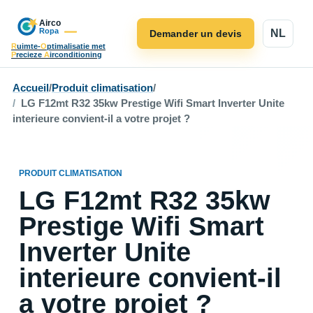
NL
Demander un devis
R
uimte-
O
ptimalisatie met
P
recieze
A
irconditioning
Accueil
/
Produit climatisation
/
LG F12mt R32 35kw Prestige Wifi Smart Inverter Unite
interieure convient-il a votre projet ?
PRODUIT CLIMATISATION
LG F12mt R32 35kw
Prestige Wifi Smart
Inverter Unite
interieure convient-il
a votre projet ?