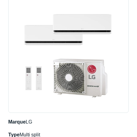
Marque
LG
Type
Multi split