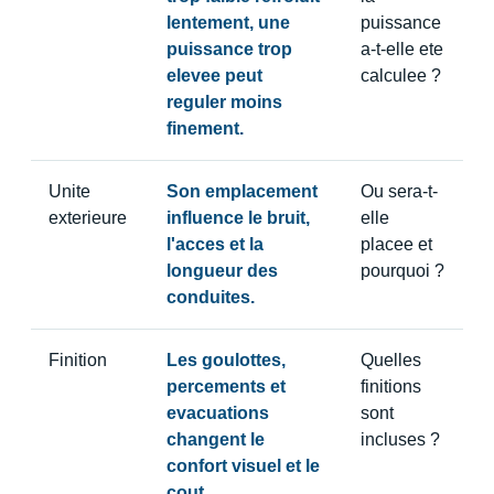
lentement, une
puissance
puissance trop
a-t-elle ete
elevee peut
calculee ?
reguler moins
finement.
Unite
Son emplacement
Ou sera-t-
exterieure
influence le bruit,
elle
l'acces et la
placee et
longueur des
pourquoi ?
conduites.
Finition
Les goulottes,
Quelles
percements et
finitions
evacuations
sont
changent le
incluses ?
confort visuel et le
cout.