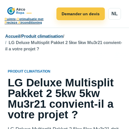
NL
Demander un devis
R
uimte-
O
ptimalisatie met
P
recieze
A
irconditioning
Accueil
/
Produit climatisation
/
LG Deluxe Multisplit Pakket 2 5kw 5kw Mu3r21 convient-
il a votre projet ?
PRODUIT CLIMATISATION
LG Deluxe Multisplit
Pakket 2 5kw 5kw
Mu3r21 convient-il a
votre projet ?