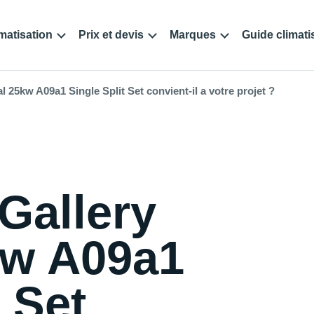
matisation
Prix et devis
Marques
Guide climati
l 25kw A09a1 Single Split Set convient-il a votre projet ?
Gallery
kw A09a1
t Set