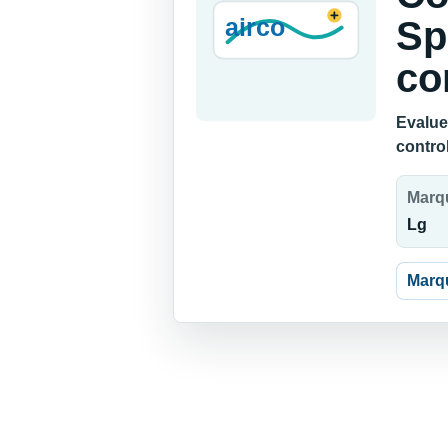
Sp
co
Evaluez
contro
Marq
Lg
Marq