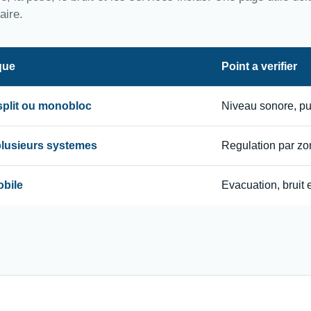
aire.
que
Point a verifier
 split ou monobloc
Niveau sonore, p
 plusieurs systemes
Regulation par zon
obile
Evacuation, bruit e