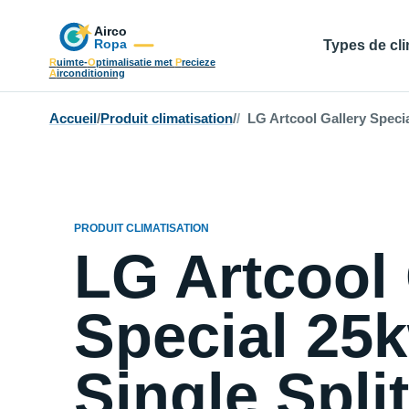
Types de cli
R
uimte-
O
ptimalisatie met
P
recieze
A
irconditioning
Accueil
/
Produit climatisation
/
LG Artcool Gallery Specia
PRODUIT CLIMATISATION
LG Artcool 
Special 25
Single Spli