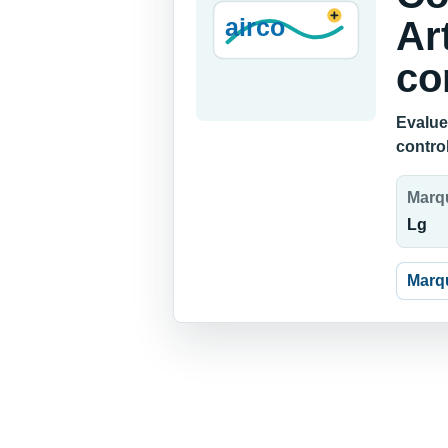
Ar
co
Evalue
contro
Marq
Lg
Marq