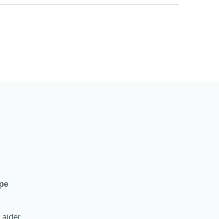
ype
 aider