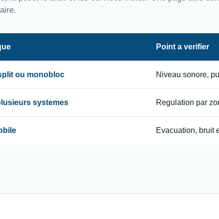
aire.
que
Point a verifier
 split ou monobloc
Niveau sonore, p
 plusieurs systemes
Regulation par zon
obile
Evacuation, bruit e