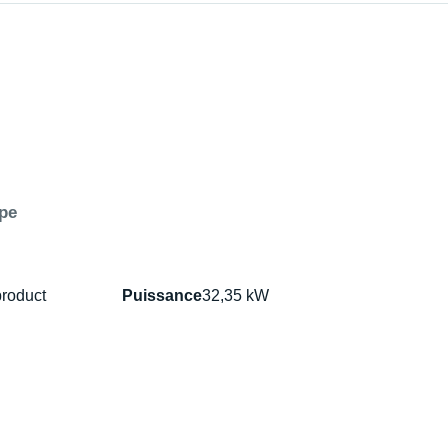
ype
product
Puissance
32,35 kW