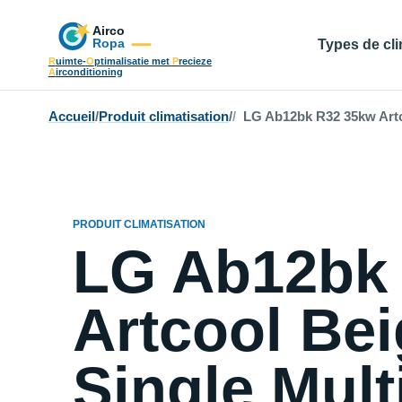
Types de cli
R
uimte-
O
ptimalisatie met
P
recieze
A
irconditioning
Accueil
/
Produit climatisation
/
LG Ab12bk R32 35kw Artcoo
PRODUIT CLIMATISATION
LG Ab12bk
Artcool Bei
Single Mult