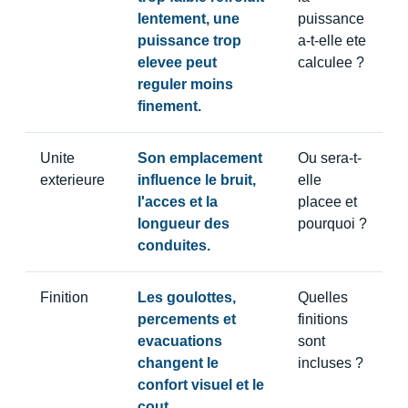
lentement, une
puissance
puissance trop
a-t-elle ete
elevee peut
calculee ?
reguler moins
finement.
Unite
Son emplacement
Ou sera-t-
exterieure
influence le bruit,
elle
l'acces et la
placee et
longueur des
pourquoi ?
conduites.
Finition
Les goulottes,
Quelles
percements et
finitions
evacuations
sont
changent le
incluses ?
confort visuel et le
cout.