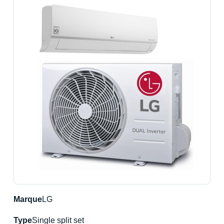
Marque
LG
Type
Single split set