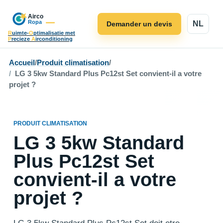
NL
Demander un devis
R
uimte-
O
ptimalisatie met
P
recieze
A
irconditioning
Accueil
/
Produit climatisation
/
LG 3 5kw Standard Plus Pc12st Set convient-il a votre
projet ?
PRODUIT CLIMATISATION
LG 3 5kw Standard
Plus Pc12st Set
convient-il a votre
projet ?