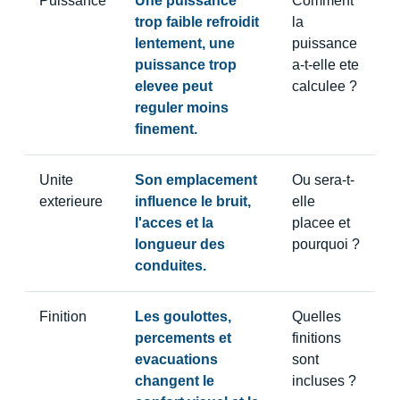
Puissance
Une puissance
Comment
trop faible refroidit
la
lentement, une
puissance
puissance trop
a-t-elle ete
elevee peut
calculee ?
reguler moins
finement.
Unite
Son emplacement
Ou sera-t-
exterieure
influence le bruit,
elle
l'acces et la
placee et
longueur des
pourquoi ?
conduites.
Finition
Les goulottes,
Quelles
percements et
finitions
evacuations
sont
changent le
incluses ?