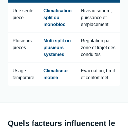
Une seule
Climatisation
Niveau sonore,
piece
split ou
puissance et
monobloc
emplacement
Plusieurs
Multi split ou
Regulation par
pieces
plusieurs
zone et trajet des
systemes
conduites
Usage
Climatiseur
Evacuation, bruit
temporaire
mobile
et confort reel
Quels facteurs influencent le