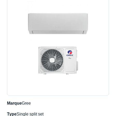
Marque
Gree
Type
Single split set