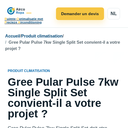
NL
Demander un devis
R
uimte-
O
ptimalisatie met
P
recieze
A
irconditioning
Accueil
/
Produit climatisation
/
Gree Pular Pulse 7kw Single Split Set convient-il a votre
projet ?
PRODUIT CLIMATISATION
Gree Pular Pulse 7kw
Single Split Set
convient-il a votre
projet ?