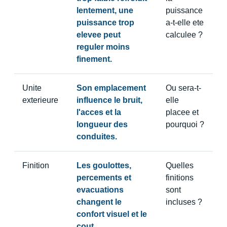
lentement, une
puissance
puissance trop
a-t-elle ete
elevee peut
calculee ?
reguler moins
finement.
Unite
Son emplacement
Ou sera-t-
exterieure
influence le bruit,
elle
l'acces et la
placee et
longueur des
pourquoi ?
conduites.
Finition
Les goulottes,
Quelles
percements et
finitions
evacuations
sont
changent le
incluses ?
confort visuel et le
cout.