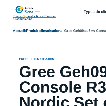
Types de cli
R
uimte-
O
ptimalisatie met
P
recieze
A
irconditioning
Accueil
/
Produit climatisation
/
Gree Geh09aa 5kw Console
PRODUIT CLIMATISATION
Gree Geh0
Console R3
Nordic Set 