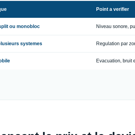
que
Point a verifier
 split ou monobloc
Niveau sonore, p
 plusieurs systemes
Regulation par zon
obile
Evacuation, bruit e