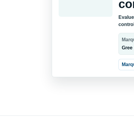
co
Evalue
contro
Marq
Gree
Marq