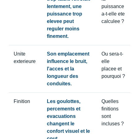
lentement, une
puissance
puissance trop
a-t-elle ete
elevee peut
calculee ?
reguler moins
finement.
Unite
Son emplacement
Ou sera-t-
exterieure
influence le bruit,
elle
l'acces et la
placee et
longueur des
pourquoi ?
conduites.
Finition
Les goulottes,
Quelles
percements et
finitions
evacuations
sont
changent le
incluses ?
confort visuel et le
cout.