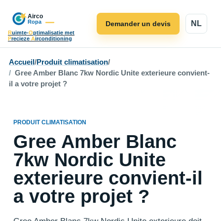
NL
Demander un devis
R
uimte-
O
ptimalisatie met
P
recieze
A
irconditioning
Accueil
/
Produit climatisation
/
Gree Amber Blanc 7kw Nordic Unite exterieure convient-
il a votre projet ?
PRODUIT CLIMATISATION
Gree Amber Blanc
7kw Nordic Unite
exterieure convient-il
a votre projet ?