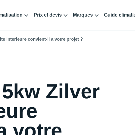
matisation
Prix et devis
Marques
Guide climati
te interieure convient-il a votre projet ?
 5kw Zilver
ieure
a votre