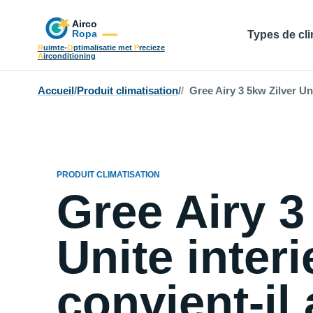
Types de cli
R
uimte-
O
ptimalisatie met
P
recieze
A
irconditioning
Accueil
/
Produit climatisation
/
Gree Airy 3 5kw Zilver Uni
PRODUIT CLIMATISATION
Gree Airy 3
Unite inter
convient-il 