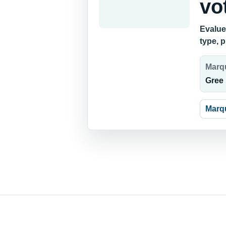
vo
Evaluez
type, 
Marq
Gree
Marq