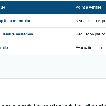
que
Point a verifier
 split ou monobloc
Niveau sonore, p
 plusieurs systemes
Regulation par zon
obile
Evacuation, bruit e