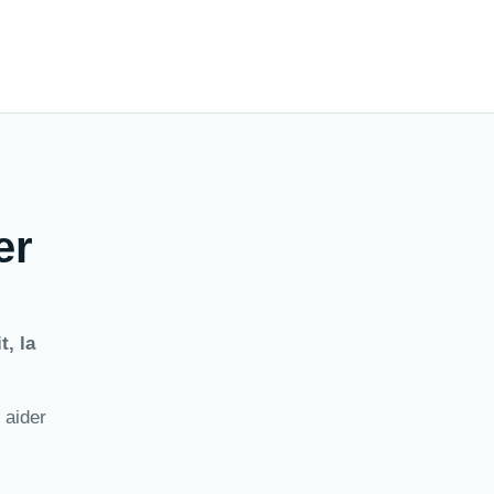
er
t, la
 aider