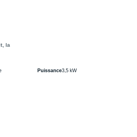
t, la
e
Puissance
3,5 kW