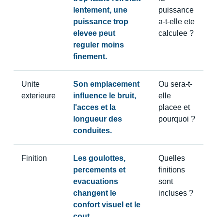
lentement, une
puissance
puissance trop
a-t-elle ete
elevee peut
calculee ?
reguler moins
finement.
Unite
Son emplacement
Ou sera-t-
exterieure
influence le bruit,
elle
l'acces et la
placee et
longueur des
pourquoi ?
conduites.
Finition
Les goulottes,
Quelles
percements et
finitions
evacuations
sont
changent le
incluses ?
confort visuel et le
cout.