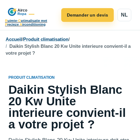
NL
Demander un devis
R
uimte-
O
ptimalisatie met
P
recieze
A
irconditioning
Accueil
/
Produit climatisation
/
Daikin Stylish Blanc 20 Kw Unite interieure convient-il a
votre projet ?
PRODUIT CLIMATISATION
Daikin Stylish Blanc
20 Kw Unite
interieure convient-il
a votre projet ?