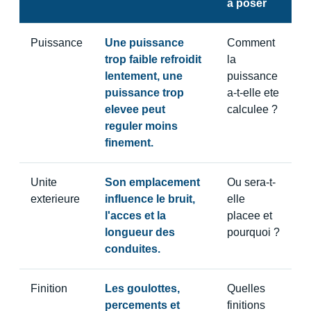
a poser
Puissance
Une puissance
Comment
trop faible refroidit
la
lentement, une
puissance
puissance trop
a-t-elle ete
elevee peut
calculee ?
reguler moins
finement.
Unite
Son emplacement
Ou sera-t-
exterieure
influence le bruit,
elle
l'acces et la
placee et
longueur des
pourquoi ?
conduites.
Finition
Les goulottes,
Quelles
percements et
finitions