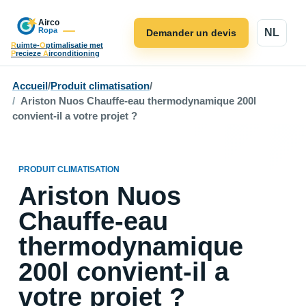
NL
Demander un devis
R
uimte-
O
ptimalisatie met
P
recieze
A
irconditioning
Accueil
/
Produit climatisation
/
Ariston Nuos Chauffe-eau thermodynamique 200l
convient-il a votre projet ?
PRODUIT CLIMATISATION
Ariston Nuos
Chauffe-eau
thermodynamique
200l convient-il a
votre projet ?