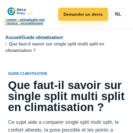
NL
Demander un devis
R
uimte-
O
ptimalisatie met
P
recieze
A
irconditioning
Accueil
/
Guide climatisation
/
Que faut-il savoir sur single split multi split en
climatisation ?
GUIDE CLIMATISATION
Que faut-il savoir sur
single split multi split
en climatisation ?
Ce sujet aide a comparer single split multi split, le
confort attendu, la pose possible et les points a