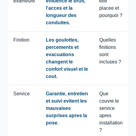
exterieure
influence le bruit,
elle
l'acces et la
placee et
longueur des
pourquoi ?
conduites.
Finition
Les goulottes,
Quelles
percements et
finitions
evacuations
sont
changent le
incluses ?
confort visuel et le
cout.
Service
Garantie, entretien
Que
et suivi evitent les
couvre le
mauvaises
service
surprises apres la
apres
pose.
installation
?