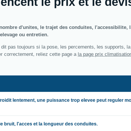
encent le prix et le devi
ombre d'unites, le trajet des conduites, l'accessibilite, l
elevage ou entretien.
 dit pas toujours si la pose, les percements, les supports, l
rer correctement, reliez cette page a
la page prix climatisatio
froidit lentement, une puissance trop elevee peut reguler m
 bruit, l'acces et la longueur des conduites.