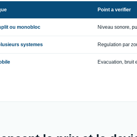
que
Point a verifier
 split ou monobloc
Niveau sonore, p
 plusieurs systemes
Regulation par zon
obile
Evacuation, bruit e