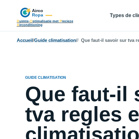
Types de cli
R
uimte-
O
ptimalisatie met
P
recieze
A
irconditioning
Accueil
/
Guide climatisation
/
Que faut-il savoir sur tva r
GUIDE CLIMATISATION
Que faut-il 
tva regles 
climatisati