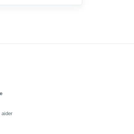
e
 aider