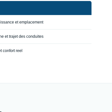
uissance et emplacement
e et trajet des conduites
t confort reel