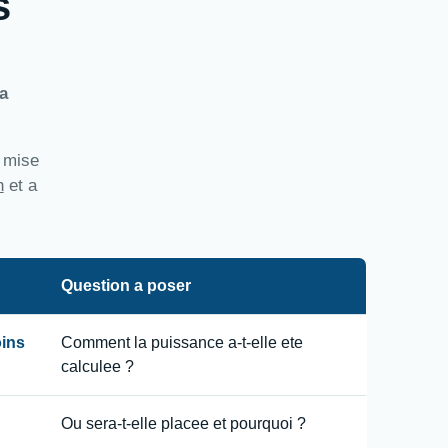
s
a
a mise
n
et a
Question a poser
oins
Comment la puissance a-t-elle ete
calculee ?
Ou sera-t-elle placee et pourquoi ?