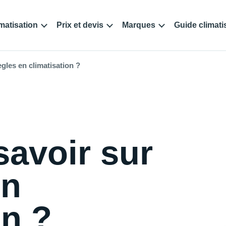
matisation
Prix et devis
Marques
Guide climati
egles en climatisation ?
savoir sur
en
on ?