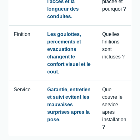
l'acces et la
placee et
longueur des
pourquoi ?
conduites.
Finition
Les goulottes,
Quelles
percements et
finitions
evacuations
sont
changent le
incluses ?
confort visuel et le
cout.
Service
Garantie, entretien
Que
et suivi evitent les
couvre le
mauvaises
service
surprises apres la
apres
pose.
installation
?