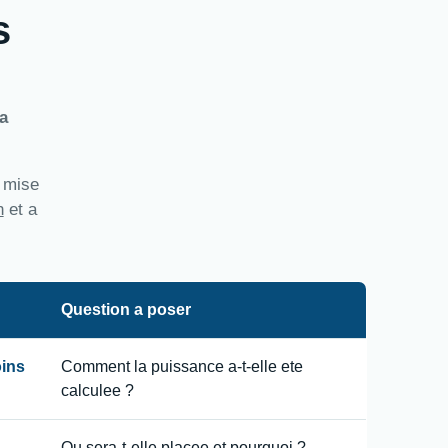
s
a
a mise
n
et a
Question a poser
oins
Comment la puissance a-t-elle ete
calculee ?
Ou sera-t-elle placee et pourquoi ?