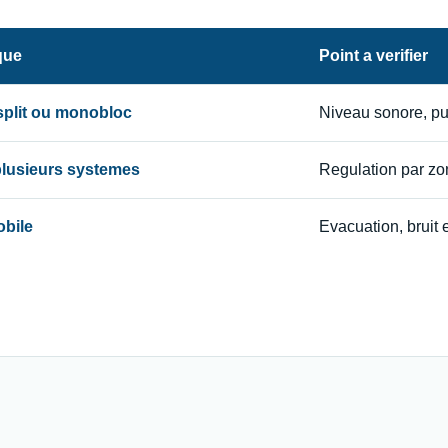
que
Point a verifier
 split ou monobloc
Niveau sonore, p
 plusieurs systemes
Regulation par zon
obile
Evacuation, bruit e