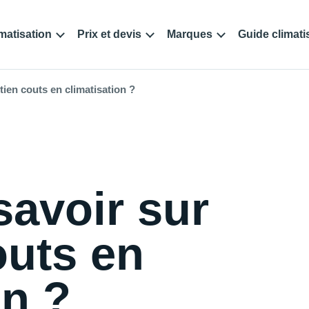
matisation
Prix et devis
Marques
Guide climati
etien couts en climatisation ?
savoir sur
outs en
on ?