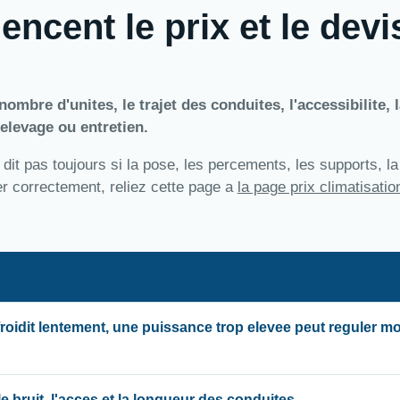
encent le prix et le devi
ombre d'unites, le trajet des conduites, l'accessibilite, l
elevage ou entretien.
 dit pas toujours si la pose, les percements, les supports, l
rer correctement, reliez cette page a
la page prix climatisatio
froidit lentement, une puissance trop elevee peut reguler m
 bruit, l'acces et la longueur des conduites.