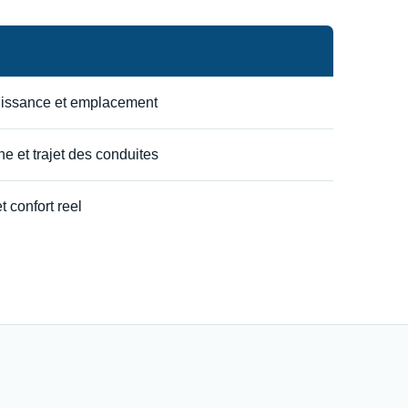
uissance et emplacement
e et trajet des conduites
t confort reel