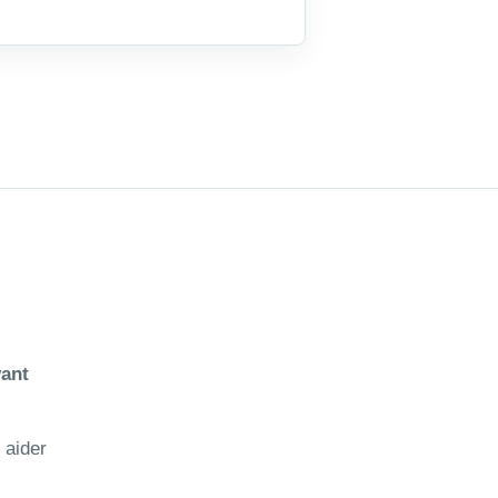
vant
 aider