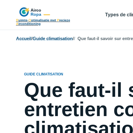
Types de cli
R
uimte-
O
ptimalisatie met
P
recieze
A
irconditioning
Accueil
/
Guide climatisation
/
Que faut-il savoir sur entr
GUIDE CLIMATISATION
Que faut-il 
entretien c
climatisati