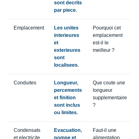
sont decrits
par piece.
Emplacement
Les unites
Pourquoi cet
interieures
emplacement
et
est-il le
exterieures
meilleur ?
sont
localisees.
Conduites
Longueur,
Que coute une
percements
longueur
et finition
supplementaire
sont inclus
?
ou limites.
Condensats
Evacuation,
Faut-il une
et electricite
pompe et
alimentation