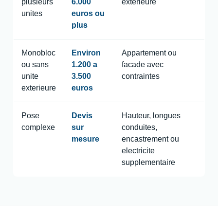
plusieurs
6.000
exterieure
unites
euros ou
plus
Monobloc
Environ
Appartement ou
ou sans
1.200 a
facade avec
unite
3.500
contraintes
exterieure
euros
Pose
Devis
Hauteur, longues
complexe
sur
conduites,
mesure
encastrement ou
electricite
supplementaire