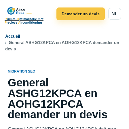
NL
Demander un devis
R
uimte-
O
ptimalisatie met
P
recieze
A
irconditioning
Accueil
General ASHG12KPCA en AOHG12KPCA demander un
devis
MIGRATION SEO
General
ASHG12KPCA en
AOHG12KPCA
demander un devis